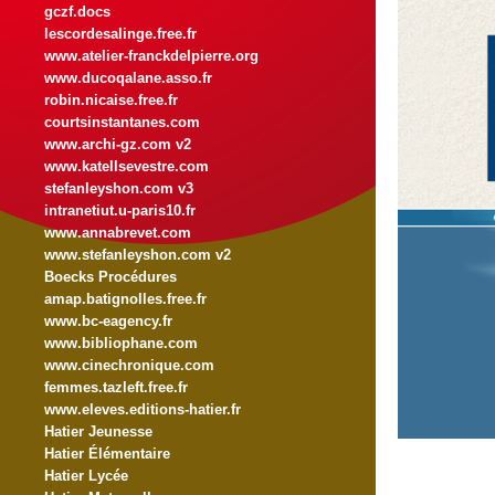
gczf.docs
lescordesalinge.free.fr
www.atelier-franckdelpierre.org
www.ducoqalane.asso.fr
robin.nicaise.free.fr
courtsinstantanes.com
www.archi-gz.com v2
www.katellsevestre.com
stefanleyshon.com v3
intranetiut.u-paris10.fr
www.annabrevet.com
www.stefanleyshon.com v2
Boecks Procédures
amap.batignolles.free.fr
www.bc-eagency.fr
www.bibliophane.com
www.cinechronique.com
femmes.tazleft.free.fr
www.eleves.editions-hatier.fr
Hatier Jeunesse
Hatier Élémentaire
Hatier Lycée