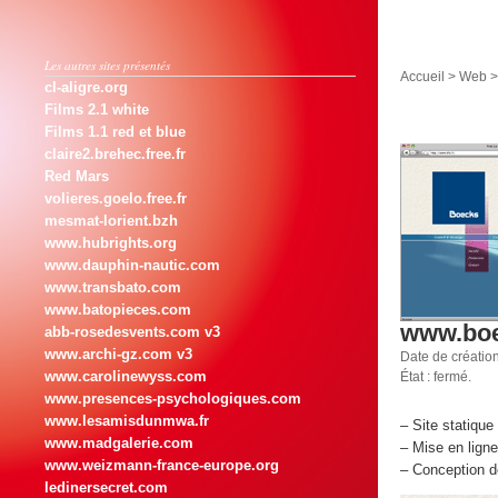
Les autres sites présentés
Accueil
>
Web
cl-aligre.org
Films 2.1 white
Films 1.1 red et blue
claire2.brehec.free.fr
Red Mars
volieres.goelo.free.fr
mesmat-lorient.bzh
www.hubrights.org
www.dauphin-nautic.com
www.transbato.com
www.batopieces.com
www.bo
abb-rosedesvents.com v3
www.archi-gz.com v3
Date de créatio
www.carolinewyss.com
État : fermé.
www.presences-psychologiques.com
www.lesamisdunmwa.fr
–
Site statique
www.madgalerie.com
–
Mise en lign
www.weizmann-france-europe.org
–
Conception de
ledinersecret.com